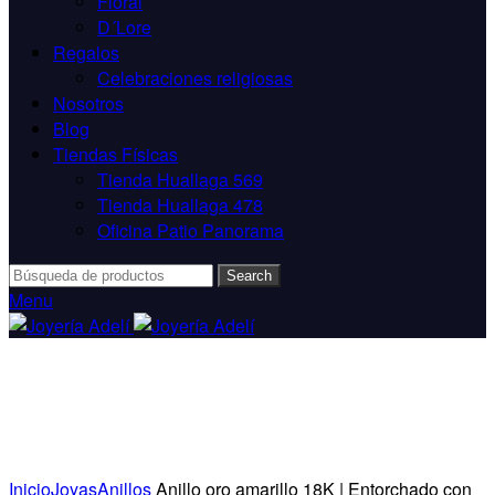
Floral
D´Lore
Regalos
Celebraciones religiosas
Nosotros
Blog
Tiendas Físicas
Tienda Huallaga 569
Tienda Huallaga 478
Oficina Patio Panorama
Search
Menu
Click para alargar
Inicio
Joyas
Anillos
Anillo oro amarillo 18K | Entorchado con